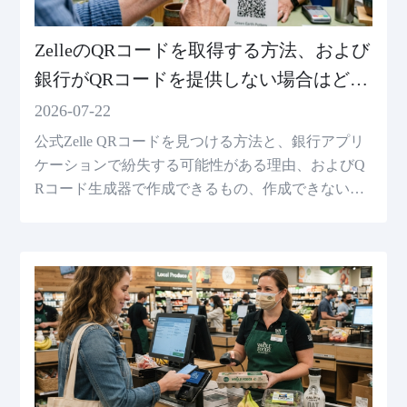
ZelleのQRコードを取得する方法、および
銀行がQRコードを提供しない場合はどう
すればいいのか
2026-07-22
公式Zelle QRコードを見つける方法と、銀行アプリ
ケーションで紛失する可能性がある理由、およびQ
Rコード生成器で作成できるもの、作成できないも
のを知ることができます。