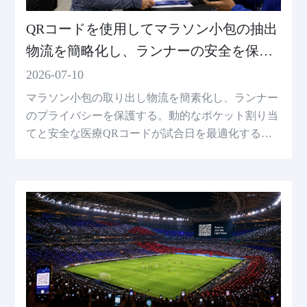
QRコードを使用してマラソン小包の抽出
物流を簡略化し、ランナーの安全を保障
する
2026-07-10
マラソン小包の取り出し物流を簡素化し、ランナー
のプライバシーを保護する。動的なポケット割り当
てと安全な医療QRコードが試合日を最適化する方
法を理解する。