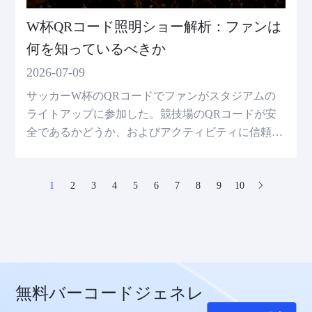
W杯QRコード照明ショー解析：ファンは
何を知っているべきか
2026-07-09
サッカーW杯のQRコードでファンがスタジアムの
ライトアップに参加した。競技場のQRコードが安
全であるかどうか、およびアクティビティに信頼で
きるQRコードを作成する方法を理解してくださ
い。
1
2
3
4
5
6
7
8
9
10
無料バーコードジェネレ