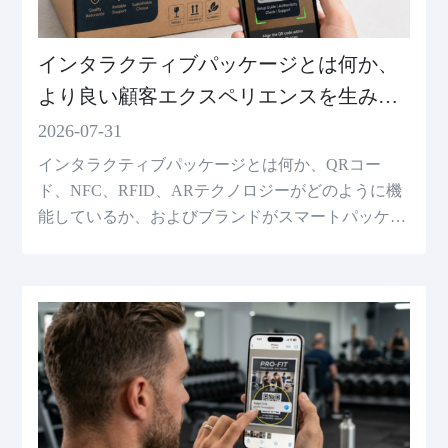
インタラクティブパッケージとは何か、
より良い顧客エクスペリエンスを生み出
す方法
2026-07-31
インタラクティブパッケージとは何か、QRコー
ド、NFC、RFID、ARテクノロジーがどのように機
能しているか、およびブランドがスマートパッケー
ジを使用して顧客エクスペリエンスを改善する方法
を理解してください。