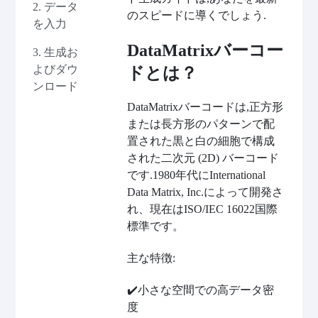
2. データ
のスピードに導くでしょう.
を入力
DataMatrixバーコー
3. 生成お
よびダウ
ドとは？
ンロード
DataMatrixバーコードは,正方形
または長方形のパターンで配
置された黒と白の細胞で構成
された二次元 (2D) バーコード
です.1980年代にInternational
Data Matrix, Inc.によって開発さ
れ、現在はISO/IEC 16022国際
標準です。
主な特徴:
✔️小さな空間での高データ密
度