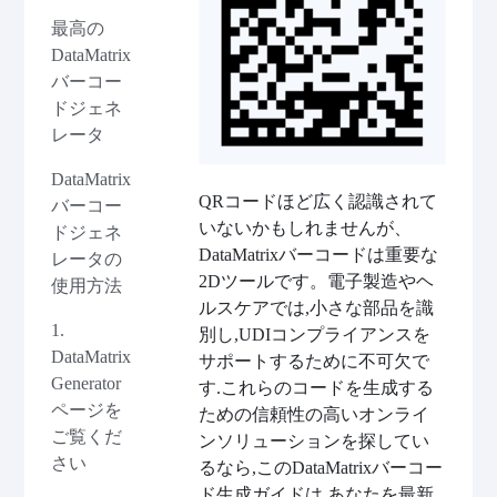
最高の
DataMatrix
バーコー
ドジェネ
レータ
DataMatrix
QRコードほど広く認識されて
バーコー
いないかもしれませんが、
ドジェネ
DataMatrixバーコードは重要な
レータの
2Dツールです。電子製造やヘ
使用方法
ルスケアでは,小さな部品を識
1.
別し,UDIコンプライアンスを
DataMatrix
サポートするために不可欠で
Generator
す.これらのコードを生成する
ページを
ための信頼性の高いオンライ
ご覧くだ
ンソリューションを探してい
さい
るなら,このDataMatrixバーコー
ド生成ガイドは,あなたを最新