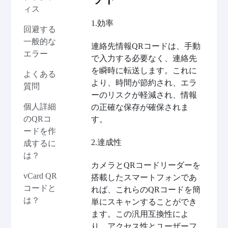
ィス
1.効率
回避する
一般的な
連絡先情報QRコードは、手動
エラー
で入力する必要なく、連絡先
を瞬時に転送します。これに
よくある
より、時間が節約され、エラ
質問
ーのリスクが軽減され、情報
個人詳細
の正確な保存が確保されま
のQRコ
す。
ードを作
2.達成性
成するに
は？
カメラとQRコードリーダーを
vCard QR
搭載したスマートフォンであ
コードと
れば、これらのQRコードを簡
は？
単にスキャンすることができ
ます。この汎用互換性によ
り、アクセス性とユーザーフ