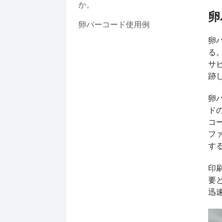
か。
卵
卵バーコード使用例
卵
る
サ
跡
卵
ド
コ
フ
す
印
要
迅