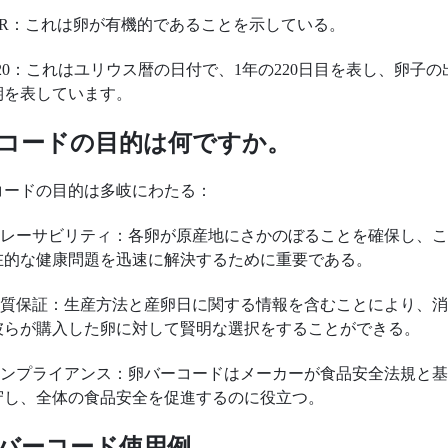
 OR：これは卵が有機的であることを示している。
 220：これはユリウス暦の日付で、1年の220日目を表し、卵子の
期を表しています。
コードの目的は何ですか。
コードの目的は多岐にわたる：
.トレーサビリティ：各卵が原産地にさかのぼることを確保し、
在的な健康問題を迅速に解決するために重要である。
.品質保証：生産方法と産卵日に関する情報を含むことにより、
彼らが購入した卵に対して賢明な選択をすることができる。
.コンプライアンス：卵バーコードはメーカーが食品安全法規と
守し、全体の食品安全を促進するのに役立つ。
バーコード使用例