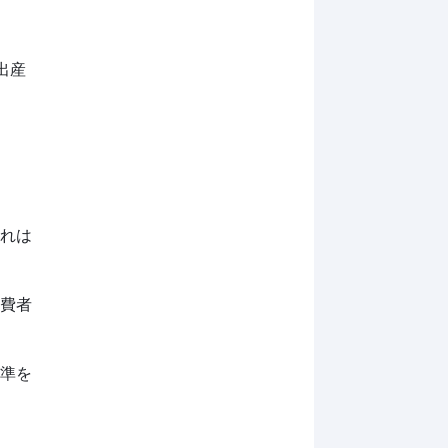
出産
これは
消費者
基準を