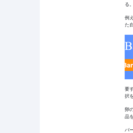
る
例え
た
要
択
卵
品
バ