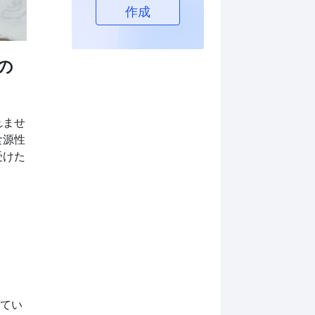
作成
の
れませ
食源性
受けた
。
してい