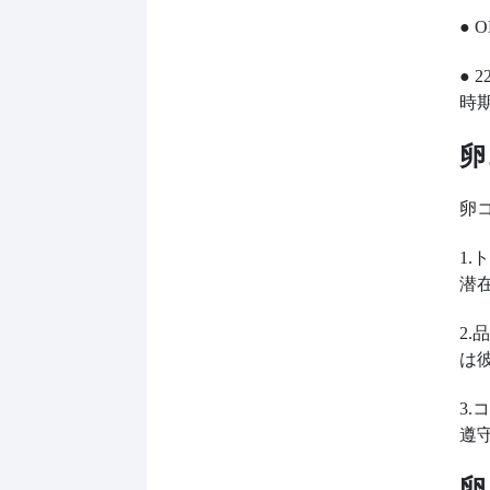
●
●
時
卵
卵
1
潜
2
は
3
遵
卵