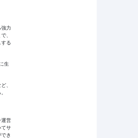
る強力
とで、
スする
的に生
。
など、
る。
ン運営
いてサ
ができ