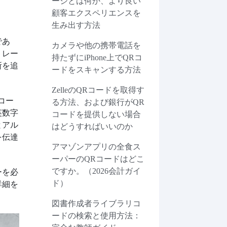
ージとは何か、より良い
顧客エクスペリエンスを
生み出す方法
であ
カメラや他の携帯電話を
トレー
持たずにiPhone上でQRコ
所を追
ードをスキャンする方法
ZelleのQRコードを取得す
コー
る方法、および銀行がQR
英数字
コードを提供しない場合
とアル
はどうすればいいのか
を伝達
アマゾンアプリの全食ス
ーパーのQRコードはどこ
ですか。（2026会計ガイ
ーを必
ド）
詳細を
図書作成者ライブラリコ
ードの検索と使用方法：