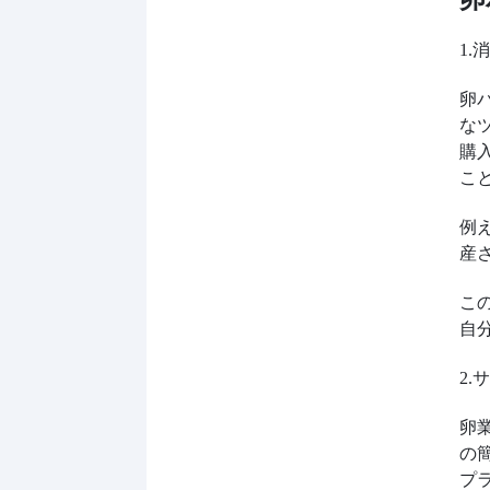
1
卵
な
購
こ
例え
産
こ
自
2
卵
の
プ