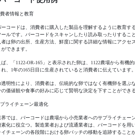
.消費者情報と教育
バーコードは、消費者に購入した製品を理解するように教育す
ツールです。バーコードをスキャンしたり読み取ったりするこ
入者は卵の出所、生産方法、鮮度に関する詳細な情報にアクセ
とができます。
ば、「1122-OR-165」と表示された卵は、1122農場から有機
され、1年の165日目に生産されていると消費者に伝えています
の透明性により、消費者は、伝統的な卵ではなく有機卵を選ぶ
分の価値観や食事の好みに応じて賢明な決定を下すことができ
.サプライチェーン最適化
業界では、バーコードは農場から小売業者へのサプライチェー
簡素化に役立つ。製造業者および流通業者は、バーコードを用
ライチェーンの各段階における卵バッチの移動を追跡すること