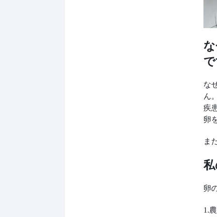
な
で
な
ん
疾
卵
ま
私
卵
1