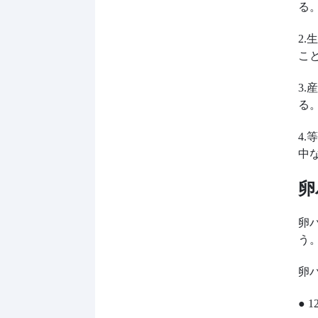
る
2
こ
3
る
4
中
卵
卵
う
卵バ
●