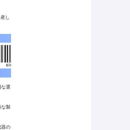
出産し
。
明な選
。
適な製
成器の