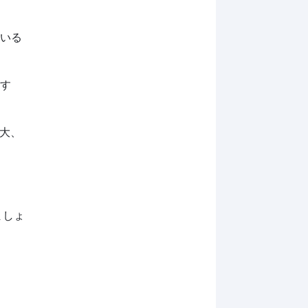
ている
供す
（大、
ましょ