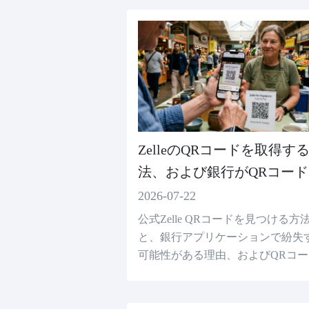
を理解してください。
ZelleのQRコードを取得す
法、および銀行がQRコード
提供しない場合はどうすれ
2026-07-22
いいのか
公式Zelle QRコードを見つける方
と、銀行アプリケーションで紛失
可能性がある理由、およびQRコー
生成器で作成できるもの、作成で
いものを知ることができます。