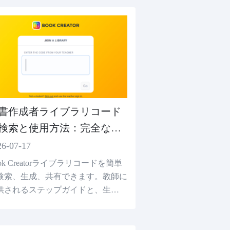
書作成者ライブラリコード
検索と使用方法：完全な教
ガイド
26-07-17
ok Creatorライブラリコードを簡単
検索、生成、共有できます。教師に
供されるステップガイドと、生徒の
グインを容易にするスマートなQR
ード解読。