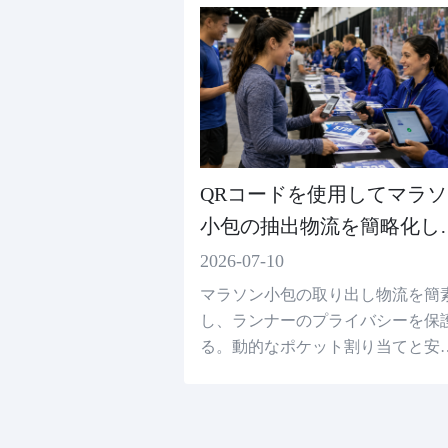
QRコードを使用してマラソ
小包の抽出物流を簡略化し
ランナーの安全を保障する
2026-07-10
マラソン小包の取り出し物流を簡
し、ランナーのプライバシーを保
る。動的なポケット割り当てと安
医療QRコードが試合日を最適化す
方法を理解する。