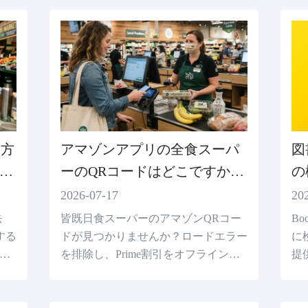
を改善する方法を理解してください。
る方
アマゾンアプリの全食スーパ
図
を
ーのQRコードはどこですか。
の
ば
（2026会計ガイド）
師
2026-07-17
20
法
皆既日食スーパーのアマゾンQRコー
Bo
する
ドが見つかりませんか？ロードエラー
に
ド
を排除し、Prime割引をオフラインに
提
きな
する店内コードの位置付け方法につい
ロ
て説明します。
コ