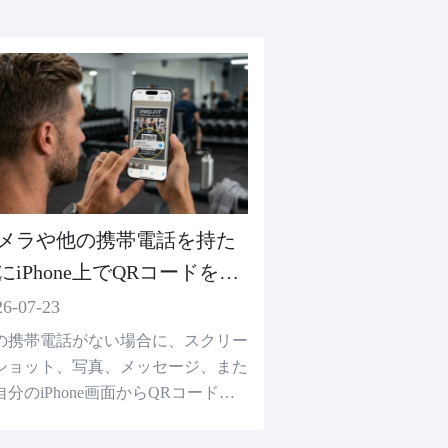
メラや他の携帯電話を持た
にiPhone上でQRコードをス
ャンする方法
26-07-23
の携帯電話がない場合に、スクリー
ショット、写真、メッセージ、また
自分のiPhone画面からQRコードを
キャンする方法を知っています。