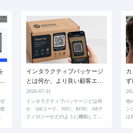
を
インタラクティブパッケージ
カ
ー
とは何か、より良い顧客エク
ず
スペリエンスを生み出す方法
キ
2026-07-31
20
なぜ
インタラクティブパッケージとは何
他
を使
か、QRコード、NFC、RFID、ARテ
ン
フレ
クノロジーがどのように機能している
は
して
か、およびブランドがスマートパッケ
ス
方法
ージを使用して顧客エクスペリエンス