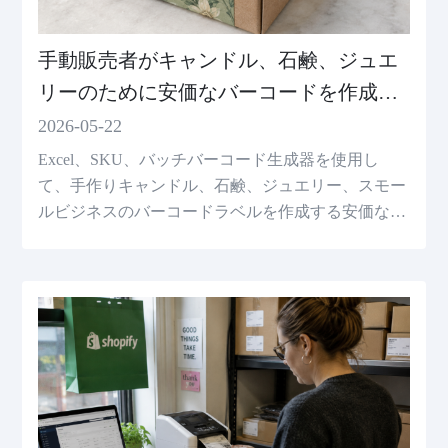
手動販売者がキャンドル、石鹸、ジュエ
リーのために安価なバーコードを作成す
る方法
2026-05-22
Excel、SKU、バッチバーコード生成器を使用し
て、手作りキャンドル、石鹸、ジュエリー、スモー
ルビジネスのバーコードラベルを作成する安価な方
法を学びます。