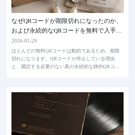
なぜQRコードが期限切れになったのか、
および永続的なQRコードを無料で入手す
る方法
2026-05-29
ほとんどの無料QRコードは動的であるため、期限
切れになります。QRコードが停止している理由
と、購読する必要のない真の永続的な静的QRコー
ドを無料で作成する方法を理解してください。