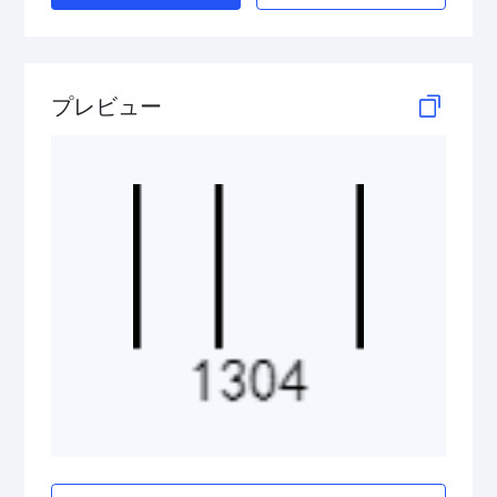
HIBC MicroPDF417
HIBC PDF417
プレビュー
HIBC QR Code
Pharmazentralnummer (PZN)
2D Codes
GS1 2D Codes