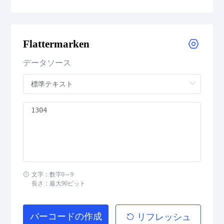
Medical Device Codes
Flattermarken
Flattermarken
データソース
HIBC Aztec Code
HIBC Codablock F
HIBC Code 128
HIBC Code 39
文字：数字0～9
HIBC Data Matrix
長さ：最大90ビット
HIBC Data Matrix Rectangular
バーコードの作成
リフレッシュ