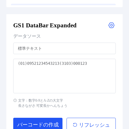
GS1 DataBar Expanded
GS1 DataBar Expanded
GS1 DataBar Expanded Composite
データソース
GS1 DataBar Expanded Stacked
GS1 DataBar Expanded Stacked Composite
GS1 DataBar Limited
GS1 DataBar Limited Composite
GS1 DataBar Omnidirectional
文字：数字0-9とA-Zの大文字
長さながさ:可変長かへんちょう
GS1 DataBar Omnidirectional Composite
バーコードの作成
リフレッシュ
GS1 DataBar Stacked