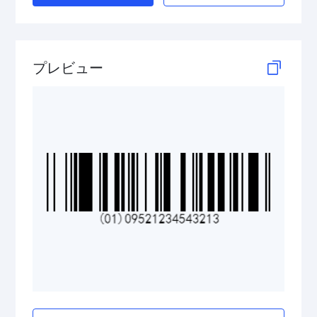
GS1 DataBar Stacked Composite
GS1 DataBar Stacked Omnidirectional
プレビュー
GS1 DataBar Stacked Omnidirectional Composite
GS1 DataBar Truncated
GS1 DataBar Truncated Composite
Medical Device Codes
2D Codes
GS1 2D Codes