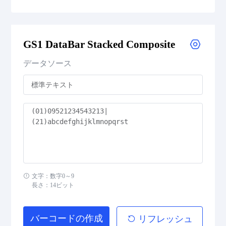
GS1 DataBar Expanded
GS1 DataBar Stacked Composite
GS1 DataBar Expanded Composite
データソース
GS1 DataBar Expanded Stacked
GS1 DataBar Expanded Stacked Composite
GS1 DataBar Limited
GS1 DataBar Limited Composite
GS1 DataBar Omnidirectional
文字：数字0～9
長さ：14ビット
GS1 DataBar Omnidirectional Composite
バーコードの作成
リフレッシュ
GS1 DataBar Stacked