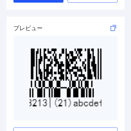
GS1 DataBar Stacked Composite
GS1 DataBar Stacked Omnidirectional
プレビュー
GS1 DataBar Stacked Omnidirectional Composite
GS1 DataBar Truncated
GS1 DataBar Truncated Composite
Medical Device Codes
2D Codes
GS1 2D Codes