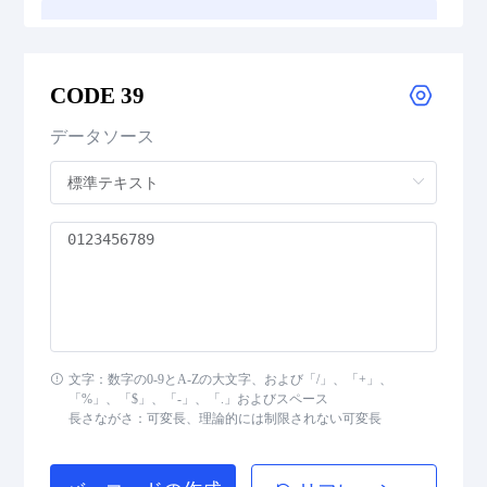
CODE 39
CODE 39 Extended
CODE 39
CODE 39 Mod 43
データソース
CODE 93
Codabar
Interleaved 2 of 5
Standard 2 of 5
文字：数字の0-9とA-Zの大文字、および「/」、「+」、
「%」、「$」、「-」、「.」およびスペース
MSI Plessey (MSI Mod 10)
長さながさ：可変長、理論的には制限されない可変長
Pharmacode