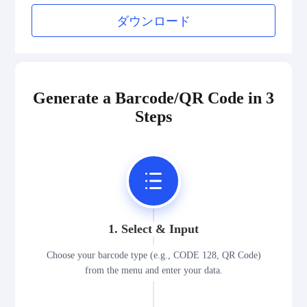
Medical Device Codes
ダウンロード
2D Codes
GS1 2D Codes
Generate a Barcode/QR Code in 3
Steps
1. Select & Input
Choose your barcode type (e.g., CODE 128, QR Code)
from the menu and enter your data.