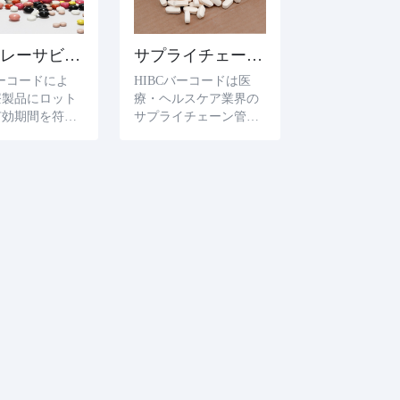
薬物トレーサビリティ
サプライチェーン管理
バーコードによ
HIBCバーコードは医
療製品にロット
療・ヘルスケア業界の
有効期間を符号
サプライチェーン管理
ことができ、サ
に広く使用されてい
チェーン管理者
る。HIBCバーコードを
製品の有効期間
使用することで、医療
よく追跡し、管
機関とサプライヤは製
ことができ、必
品をより効果的に追跡
じて適切な行
し、管理し、正確なデ
えば遡及やリコ
ータ識別とトレーサビ
行うことができ
リティを確保すること
ができる。