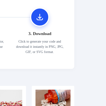
3. Download
lor,
Click to generate your code and
our
download it instantly in PNG, JPG,
GIF, or SVG format.