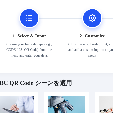
1. Select & Input
2. Customize
Choose your barcode type (e.g.,
Adjust the size, border, font, co
CODE 128, QR Code) from the
and add a custom logo to fit y
menu and enter your data.
needs.
IBC QR Code シーンを適用