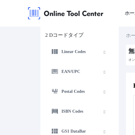
ホー
2 Dコードタイプ
ホ
無
Linear Codes
オン
EAN/UPC
Postal Codes
ISBN Codes
GS1 DataBar