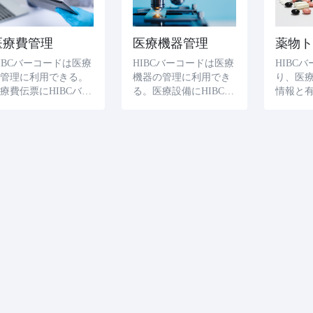
医療費管理
医療機器管理
IBCバーコードは医療
HIBCバーコードは医療
HIBC
費管理に利用できる。
機器の管理に利用でき
り、医
療費伝票にHIBCバー
る。医療設備にHIBCバ
情報と
コードを印刷すること
ーコードを印刷するこ
化する
により、病院や医療機
とにより、病院や医療
プライ
関が患者の名前、治療
機関が設備の型番、生
は医療
日、診断結果、医療費
産日、賞味期限、維持
をより
などの情報を追跡し、
記録などの情報を追跡
理する
管理するのに便利であ
し、管理するのに便利
要に応
る。
である。
動、例
ールを
る。