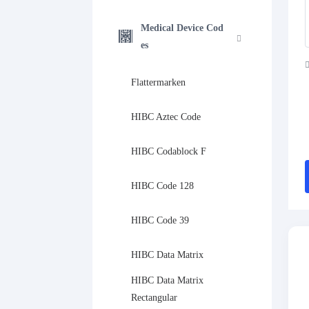
Medical Device Cod
es
Flattermarken
HIBC Aztec Code
HIBC Codablock F
HIBC Code 128
HIBC Code 39
HIBC Data Matrix
HIBC Data Matrix 
Rectangular