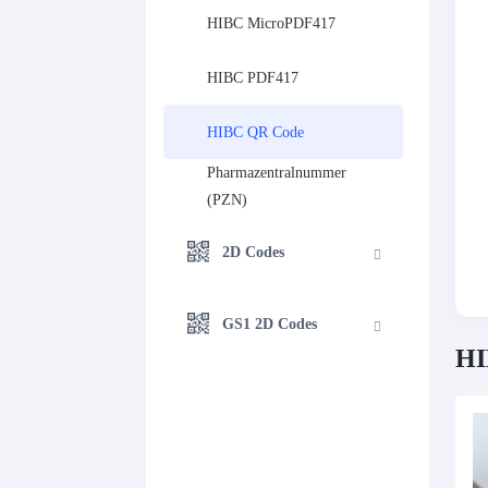
HIBC MicroPDF417
HIBC PDF417
HIBC QR Code
Pharmazentralnummer 
(PZN)
2D Codes
GS1 2D Codes
H