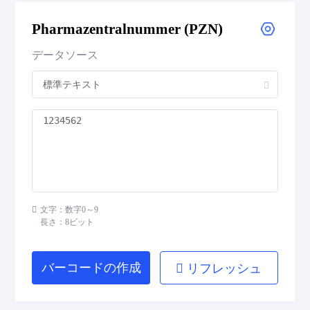
Pharmazentralnummer (PZN)
Flattermarken
データソース
HIBC Aztec Code
HIBC Codablock F
HIBC Code 128
HIBC Code 39
文字：数字0～9
HIBC Data Matrix
長さ：8ビット
HIBC Data Matrix Rectangular
バーコードの作成
リフレッシュ
HIBC MicroPDF417