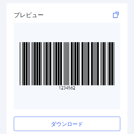
HIBC PDF417
プレビュー
HIBC QR Code
Pharmazentralnummer (PZN)
2D Codes
GS1 2D Codes
ダウンロード