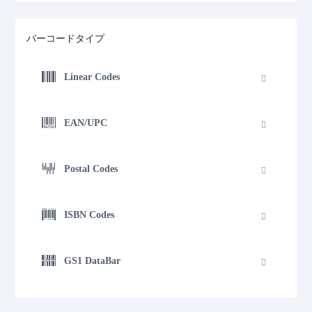
バーコードタイプ
Linear Codes
EAN/UPC
Postal Codes
ISBN Codes
GS1 DataBar
Medical Device Codes