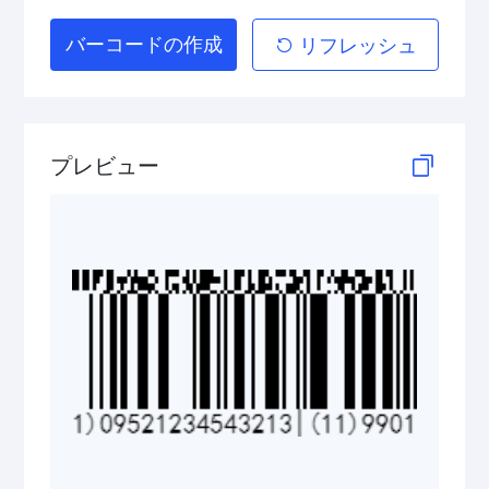
バーコードの作成
リフレッシュ
GS1 DataBar Stacked Composite
GS1 DataBar Stacked Omnidirectional
GS1 DataBar Stacked Omnidirectional Composite
プレビュー
GS1 DataBar Truncated
GS1 DataBar Truncated Composite
Medical Device Codes
2D Codes
GS1 2D Codes