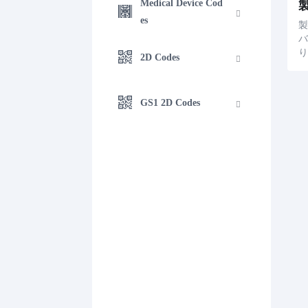
Medical Device Cod
es
製
2D Codes
GS1 2D Codes