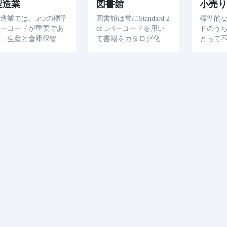
製造業
図書館
小売り
造業では、5つの標準
図書館は常にStandard 2
標準的な
バーコードが重要であ
of 5バーコードを用い
ドのうち
り、生産と倉庫保管中
て書籍をカタログ化し
とって
の製品の選別と組織の
ており、これにより
商品を
正確性を確保すること
様々な所蔵品の管理と
めに使
ができます。
組織が強化されてい
これに
る。
管段階
グプロ
上しま