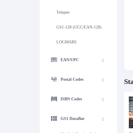
Telepen
GS1-128 (UCC/EAN-128)
LOGMARS
EAN/UPC
Postal Codes
St
ISBN Codes
GS1 DataBar