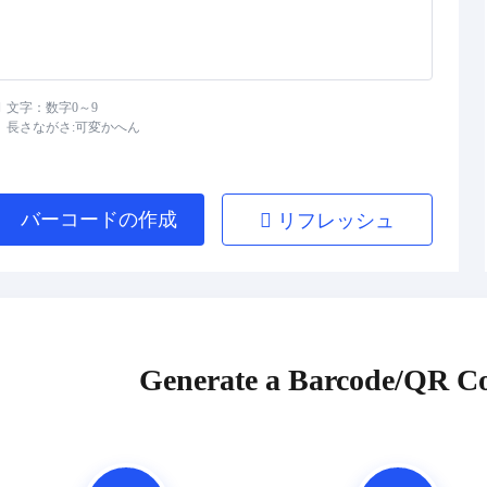
文字：数字0～9
長さながさ:可変かへん
バーコードの作成
リフレッシュ
Generate a Barcode/QR Co