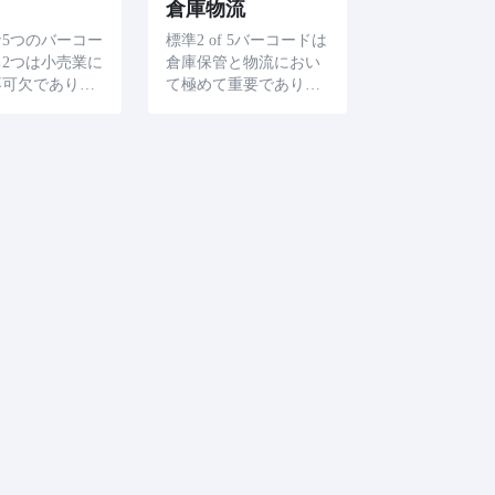
倉庫物流
5つのバーコー
標準2 of 5バーコードは
2つは小売業に
倉庫保管と物流におい
不可欠であり、
て極めて重要であり、
コード化するた
ダンボール箱とスラッ
用されており、
ト箱を正確に識別し、
より、流通・保
選別を簡略化すること
全体のピッキン
ができる。
セスが大幅に向
す。