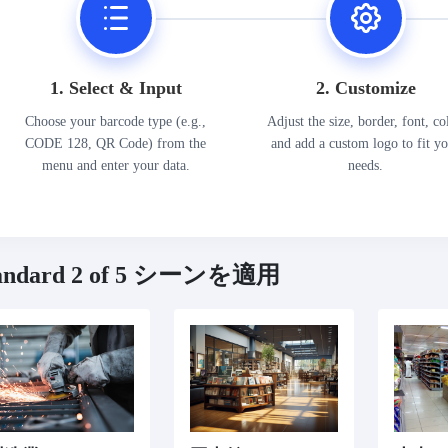
1. Select & Input
2. Customize
Choose your barcode type (e.g.,
Adjust the size, border, font, co
CODE 128, QR Code) from the
and add a custom logo to fit y
menu and enter your data.
needs.
andard 2 of 5 シーンを適用