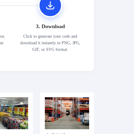
3. Download
lor,
Click to generate your code and
our
download it instantly in PNG, JPG,
GIF, or SVG format.